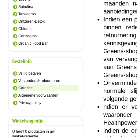
maanden na 
Spirulina
aanbiedinge
Tarwegras
Indien een 
Ontzuren-Detox
binnen red
Chlorella
retournerin
Gerstegras
kennisgevin
Organic Food Bar
Greens-shop
van vervang
aan Greens
Veilig betalen
Greens-shop
Verzenden & retourneren
Onverminderd
Garantie
normale sl
Algemene voorwaarden
volgende gev
Privacy policy
ndien er ve
waaronder 
Healthpower.n
indien de or
U heeft 0 producten in uw
winkelwagentje