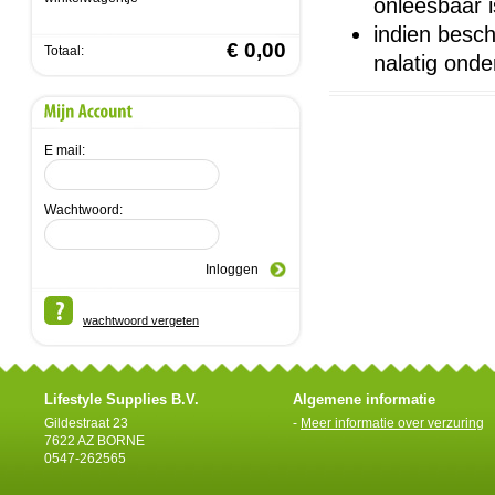
onleesbaar 
indien besc
€ 0,00
Totaal:
nalatig onde
E mail:
Wachtwoord:
wachtwoord vergeten
Lifestyle Supplies B.V.
Algemene informatie
Gildestraat 23
-
Meer informatie over verzuring
7622 AZ BORNE
0547-262565